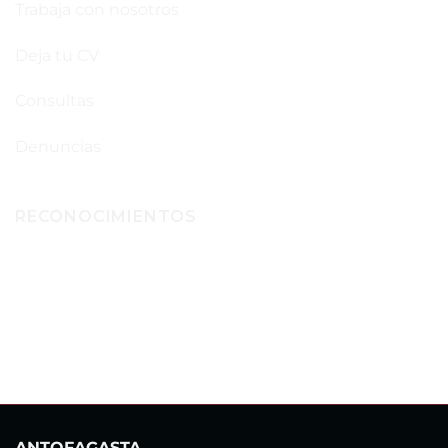
Trabaja con nosotros
Deja tu CV
Consultas
Denuncias
RECONOCIMIENTOS
ANTOFAGASTA