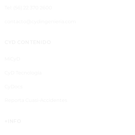
Tel: (56) 22 370 2600
contacto@cydingenieria.com
CYD CONTENIDO
MiCyD
CyD Tecnología
CyDocs
Reporta Cuasi-Accidentes
+INFO