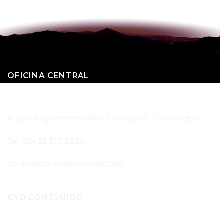
OFICINA CENTRAL
SANTIAGO – CHILE
Isidora Goyenechea 3162, Oficina 601, Las Condes
Tel: (56) 22 370 2600
contacto@cydingenieria.com
CYD CONTENIDO