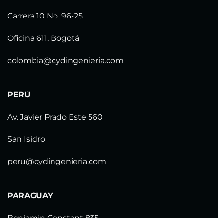
Carrera 10 No. 96-25
Oficina 611, Bogotá
colombia@cydingenieria.com
PERÚ
Av. Javier Prado Este 560
San Isidro
peru@cydingenieria.com
PARAGUAY
Benjamin Constant 835