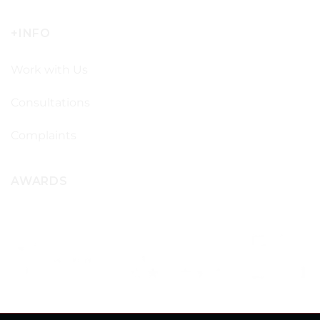
+INFO
Work with Us
Consultations
Complaints
AWARDS