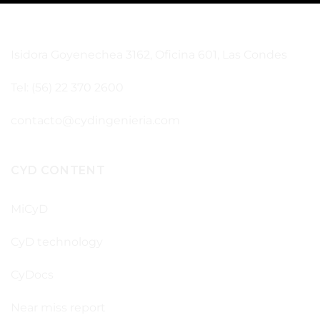
SANTIAGO – CHILE
Isidora Goyenechea 3162, Oficina 601, Las Condes
Tel: (56) 22 370 2600
contacto@cydingenieria.com
CYD CONTENT
MiCyD
CyD technology
CyDocs
Near miss report