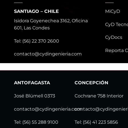
SANTIAGO – CHILE
MiCyD
Isidora Goyenechea 3162, Oficina
CyD Tecno
601, Las Condes
CyDocs
Tel: (56) 22 370 2600
Reporta C
contacto@cydingenieria.com
ANTOFAGASTA
CONCEPCIÓN
José Blümell 0373
Cochrane 758 Interior
contacto@cydingenieria.com
contacto@cydingenier
Tel: (56) 55 288 9100
Tel: (56) 41 223 5856