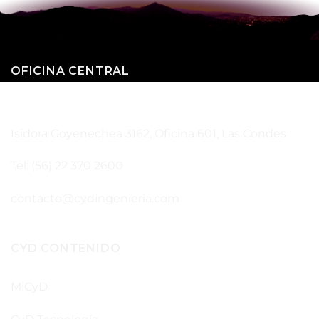
OFICINA CENTRAL
SANTIAGO – CHILE
Isidora Goyenechea 3162, Oficina 601, Las Condes
Tel: (56) 22 370 2600
contacto@cydingenieria.com
CYD CONTENIDO
MiCyD