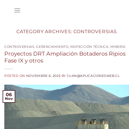
Skip
to
content
CATEGORY ARCHIVES:
CONTROVERSIAS
CONTROVERSIAS
,
GERENCIAMIENTO
,
INSPECCIÓN TÉCNICA
,
MINERÍA
Proyectos DRT Ampliación Botaderos Ripios
Fase IX y otros
POSTED ON
NOVIEMBRE 6, 2025
BY
JUAN@APLICACIONESWEB.CL
06
Nov