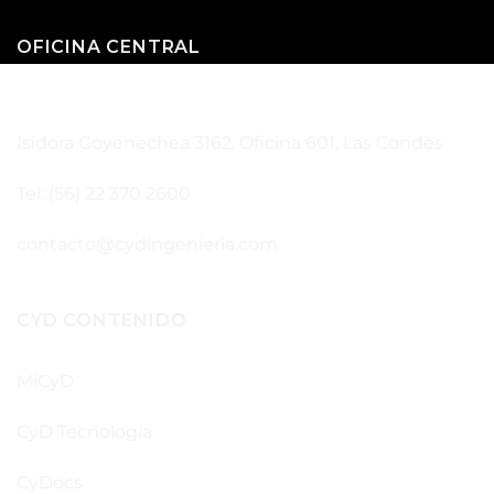
OFICINA CENTRAL
SANTIAGO – CHILE
Isidora Goyenechea 3162, Oficina 601, Las Condes
Tel: (56) 22 370 2600
contacto@cydingenieria.com
CYD CONTENIDO
MiCyD
CyD Tecnología
CyDocs