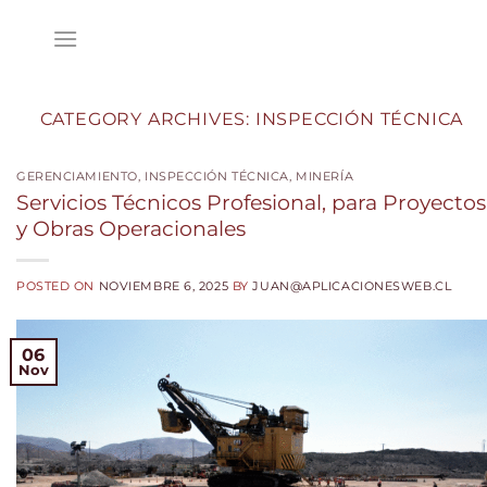
Skip
to
content
CATEGORY ARCHIVES:
INSPECCIÓN TÉCNICA
GERENCIAMIENTO
,
INSPECCIÓN TÉCNICA
,
MINERÍA
Servicios Técnicos Profesional, para Proyectos
y Obras Operacionales
POSTED ON
NOVIEMBRE 6, 2025
BY
JUAN@APLICACIONESWEB.CL
06
Nov