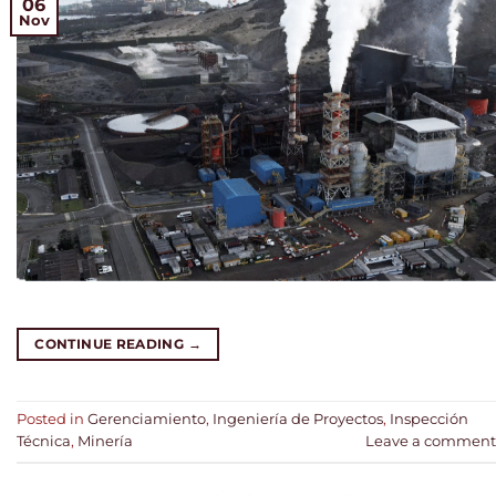
06
Nov
CONTINUE READING
→
Posted in
Gerenciamiento
,
Ingeniería de Proyectos
,
Inspección
Técnica
,
Minería
Leave a comment