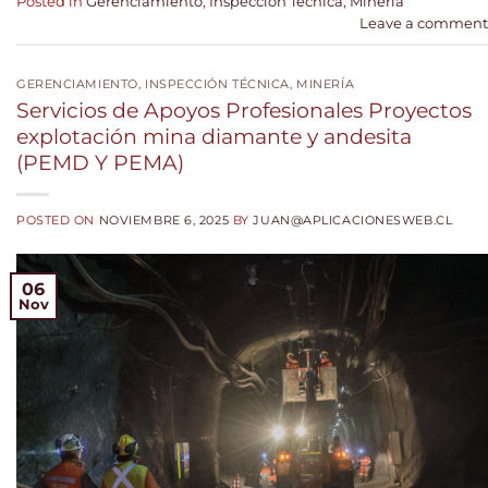
Posted in
Gerenciamiento
,
Inspección Técnica
,
Minería
Leave a comment
GERENCIAMIENTO
,
INSPECCIÓN TÉCNICA
,
MINERÍA
Servicios de Apoyos Profesionales Proyectos
explotación mina diamante y andesita
(PEMD Y PEMA)
POSTED ON
NOVIEMBRE 6, 2025
BY
JUAN@APLICACIONESWEB.CL
06
Nov