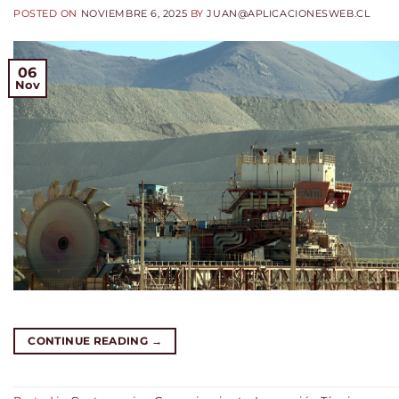
POSTED ON
NOVIEMBRE 6, 2025
BY
JUAN@APLICACIONESWEB.CL
06
Nov
CONTINUE READING
→