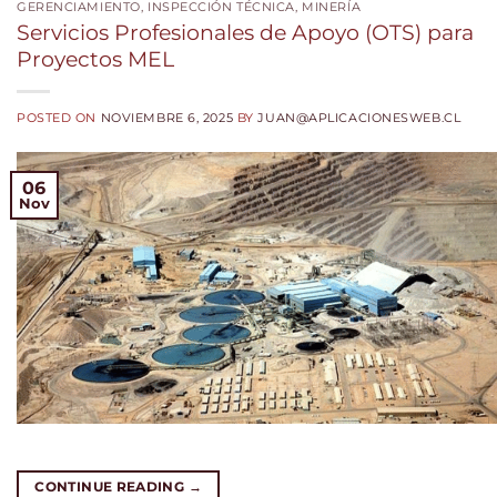
GERENCIAMIENTO
,
INSPECCIÓN TÉCNICA
,
MINERÍA
Servicios Profesionales de Apoyo (OTS) para
Proyectos MEL
POSTED ON
NOVIEMBRE 6, 2025
BY
JUAN@APLICACIONESWEB.CL
06
Nov
CONTINUE READING
→