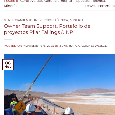
Posted in
Controversias
,
Gerenciamiento
,
Inspección Técnica
,
Minería
Leave a comment
GERENCIAMIENTO
,
INSPECCIÓN TÉCNICA
,
MINERÍA
Owner Team Support, Portafolio de
proyectos Pilar Tailings & NPI
POSTED ON
NOVIEMBRE 6, 2025
BY
JUAN@APLICACIONESWEB.CL
06
Nov